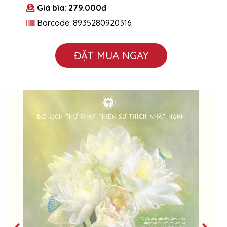
Giá bìa: 279.000đ
Barcode: 8935280920316
ĐẶT MUA NGAY