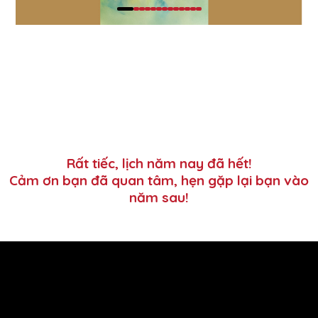
Rất tiếc, lịch năm nay đã hết!
Cảm ơn bạn đã quan tâm, hẹn gặp lại bạn vào
năm sau!