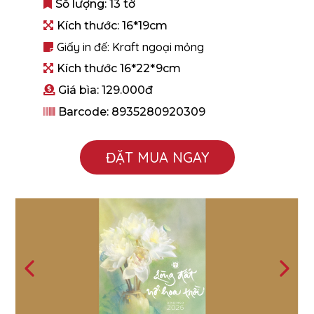
Số lượng: 13 tờ
Kích thước:
16*19cm
Giấy in đế: Kraft ngoại mỏng
Kích thước 16*22*9cm
Giá bìa:
129.000đ
Barcode:
8935280920309
ĐẶT MUA NGAY