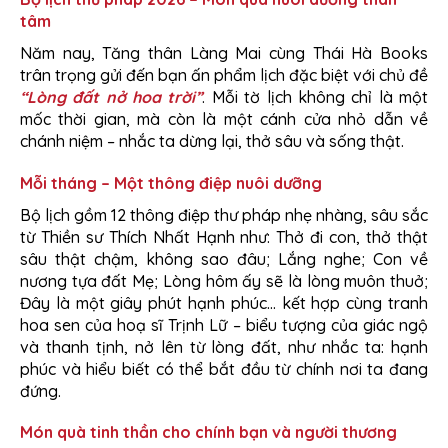
tâm
Năm nay, Tăng thân Làng Mai cùng Thái Hà Books
trân trọng gửi đến bạn ấn phẩm lịch đặc biệt với chủ đề
“Lòng đất nở hoa trời”
. Mỗi tờ lịch không chỉ là một
mốc thời gian, mà còn là một cánh cửa nhỏ dẫn về
chánh niệm – nhắc ta dừng lại, thở sâu và sống thật.
Mỗi tháng – Một thông điệp nuôi dưỡng
Bộ lịch gồm 12 thông điệp thư pháp nhẹ nhàng, sâu sắc
từ Thiền sư Thích Nhất Hạnh như: Thở đi con, thở thật
sâu thật chậm, không sao đâu; Lắng nghe; Con về
nương tựa đất Mẹ; Lòng hôm ấy sẽ là lòng muôn thuở;
Đây là một giây phút hạnh phúc… kết hợp cùng tranh
hoa sen của hoạ sĩ Trịnh Lữ – biểu tượng của giác ngộ
và thanh tịnh, nở lên từ lòng đất, như nhắc ta: hạnh
phúc và hiểu biết có thể bắt đầu từ chính nơi ta đang
đứng.
Món quà tinh thần cho chính bạn và người thương