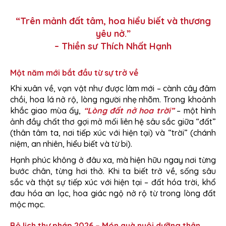
“Trên mảnh đất tâm, hoa hiểu biết và thương
yêu nở.”
– Thiền sư Thích Nhất Hạnh
Một năm mới bắt đầu từ sự trở về
Khi xuân về, vạn vật như được làm mới – cành cây đâm
chồi, hoa lá nở rộ, lòng người nhẹ nhõm. Trong khoảnh
khắc giao mùa ấy,
“Lòng đất nở hoa trời”
– một hình
ảnh đầy chất thơ gợi mở mối liên hệ sâu sắc giữa “đất”
(thân tâm ta, nơi tiếp xúc với hiện tại) và “trời” (chánh
niệm, an nhiên, hiểu biết và từ bi).
Hạnh phúc không ở đâu xa, mà hiện hữu ngay nơi từng
bước chân, từng hơi thở. Khi ta biết trở về, sống sâu
sắc và thật sự tiếp xúc với hiện tại – đất hóa trời, khổ
đau hóa an lạc, hoa giác ngộ nở rộ từ trong lòng đất
mộc mạc.
Bộ lịch thư pháp 2026 – Món quà nuôi dưỡng thân