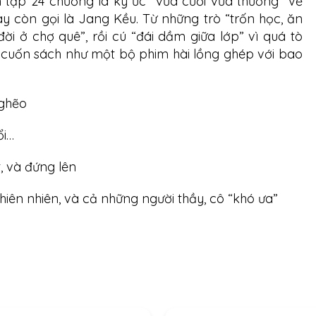
n tập 24 chương là ký ức “vừa cười vừa thương” về
y còn gọi là Jang Kều. Từ những trò “trốn học, ăn
i ở chợ quê”, rồi cú “đái dầm giữa lớp” vì quá tò
g cuốn sách như một bộ phim hài lồng ghép với bao
nghẽo
ổi…
, và đứng lên
hiên nhiên, và cả những người thầy, cô “khó ưa”