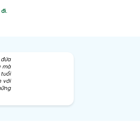
đi.
 đứa
a mà
tuổi
h với
hững