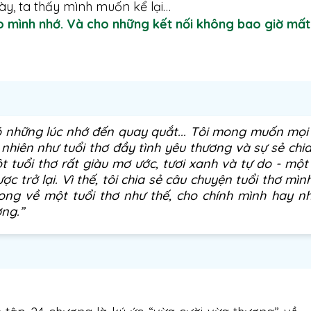
ày, ta thấy mình muốn kể lại…
 mình nhớ. Và cho những kết nối không bao giờ mất 
có những lúc nhớ đến quay quắt... Tôi mong muốn mọi
 nhiên như tuổi thơ đầy tình yêu thương và sự sẻ chi
 tuổi thơ rất giàu mơ ước, tươi xanh và tự do - một 
c trở lại. Vì thế, tôi chia sẻ câu chuyện tuổi thơ mìn
ng về một tuổi thơ như thế, cho chính mình hay n
ng.”