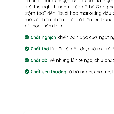
“Tuổi thơ lắm chuyện buồn cười” là tuyể
tuổi thơ nghịch ngợm của cô bé Giang ha
trộm táo” đến “buổi học marketing đầu đờ
mò với thiên nhiên… Tất cả hiện lên tron
bài học thấm thía.
Chất nghịch
khiến bạn đọc cười ngặt 
Chất thơ
từ bãi cỏ, gốc đa, quả roi, trái 
Chất đời
về những lần té ngã, chịu phạt
Chất yêu thương
từ bà ngoại, cha mẹ, t