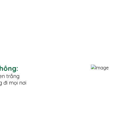
hông:
en trắng
 đi mọi nơi