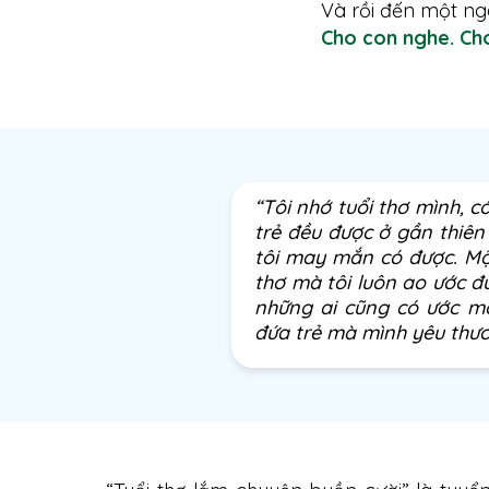
Và rồi đến một ng
Cho con nghe. Cho
“Tôi nhớ tuổi thơ mình, 
trẻ đều được ở gần thiên
tôi may mắn có được. Một
thơ mà tôi luôn ao ước đượ
những ai cũng có ước mo
đứa trẻ mà mình yêu thươ