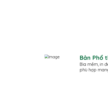
Bản Phổ t
Bìa mềm, in đ
phù hợp mang