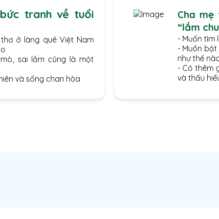
ức tranh về tuổi
Cha mẹ 
“lắm chu
- Muốn tìm 
 thơ ở làng quê Việt Nam
- Muốn bật 
do
như thế nà
 mò, sai lầm cũng là một
- Có thêm g
và thấu hiể
nhiên và sống chan hòa