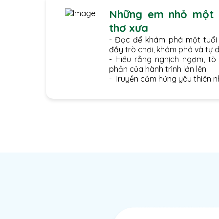
Những em nhỏ một b
thơ xưa
- Đọc để khám phá một tuổi
đầy trò chơi, khám phá và tự 
- Hiểu rằng nghịch ngợm, tò
phần của hành trình lớn lên
- Truyền cảm hứng yêu thiên 