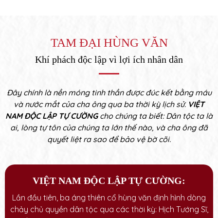
TAM ĐẠI HÙNG VĂN
Khí phách độc lập vì lợi ích nhân dân
Đây chính là nền móng tinh thần được đúc kết bằng máu
và nước mắt của cha ông qua ba thời kỳ lịch sử.
VIỆT
NAM ĐỘC LẬP TỰ CƯỜNG
cho chúng ta biết: Dân tộc ta là
ai, lòng tự tôn của chúng ta lớn thế nào, và cha ông đã
quyết liệt ra sao để bảo vệ bờ cõi.
VIỆT NAM ĐỘC LẬP TỰ CƯỜNG:
Lần đầu tiên, ba áng thiên cổ hùng văn định hình dòng
chảy chủ quyền dân tộc qua các thời kỳ: Hịch Tướng Sĩ,