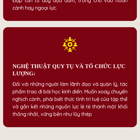
Đập tan tư duy dựa dẫm, trông chờ vào hoàn
cảnh hay ngoại lực.
NGHỆ THUẬT QUY TỤ VÀ TỔ CHỨC LỰC
LƯỢNG:
Đối với những người làm lãnh đạo và quản lý, tác
phẩm trao đi bài học kinh điển: Muốn xoay chuyển
nghịch cảnh, phải biết thức tỉnh trí tuệ của tập thể
và gắn kết những nguồn lực lẻ tẻ thành một khối
thống nhất, vững bền như lũy thép