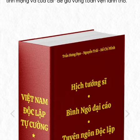
tính mạng và của cải" để giữ vững toàn vẹn lãnh thổ.