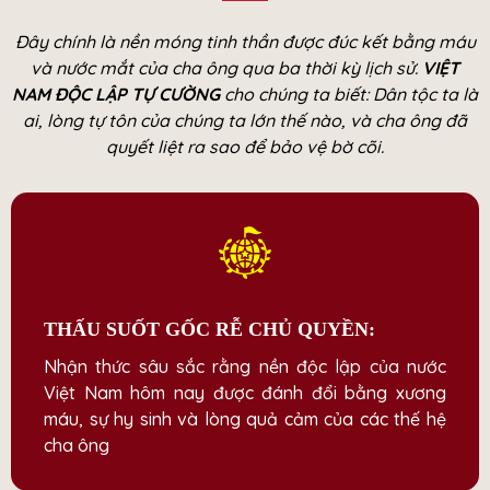
Đây chính là nền móng tinh thần được đúc kết bằng máu
và nước mắt của cha ông qua ba thời kỳ lịch sử.
VIỆT
NAM ĐỘC LẬP TỰ CƯỜNG
cho chúng ta biết: Dân tộc ta là
ai, lòng tự tôn của chúng ta lớn thế nào, và cha ông đã
quyết liệt ra sao để bảo vệ bờ cõi.
THẤU SUỐT GỐC RỄ CHỦ QUYỀN:
Nhận thức sâu sắc rằng nền độc lập của nước
Việt Nam hôm nay được đánh đổi bằng xương
máu, sự hy sinh và lòng quả cảm của các thế hệ
cha ông