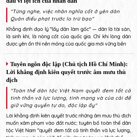
đấu vì lợi ích của nhân dân
"Từng nghe, việc nhân nghĩa cốt ở yên dân
Quân điếu phạt trước lo trừ bạo"
Khẳng định đạo lý "lấy dân làm gốc" — dân là tài sản,
là sinh khí, là nòng cốt của quốc gia. Chỉ khi lòng dân
được yên ổn thì nền móng của quốc gia mới vững bền
Tuyên ngôn độc lập (Chủ tịch Hồ Chí Minh):
Lời khẳng định kiên quyết trước âm mưu thù
địch
"Toàn thể dân tộc Việt Nam quyết đem tất cả
tinh thần và lực lượng, tính mạng và của cải để
giữ vững quyền tự do, độc lập ấy"
Lời khẳng định kiên quyết trước những âm mưu thù địch
muốn xâm phạm vào đất nước; tuyên bố toàn thể dân
tộc Việt Nam "quyết đem tất cả tinh thần và lực lượng,