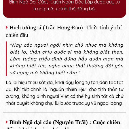
Bình Ngô Đại Cáo, Tuyên Ngôn Độc Lập được quy tụ
trong một chỉnh thể đồng bộ.
Hịch tướng sĩ (Trần Hưng Đạo): Thức tỉnh ý chí
chiến đấu
"Nay các ngươi ngồi nhìn chủ nhục mà không
biết lo, thân chịu quốc sỉ mà không biết thẹn.
Làm tướng triều đình đứng hầu quân man mà
không biết tức, nghe nhạc thái thường đãi yến
sứ nguỵ mà không biết căm."
Là lời hiệu triệu sắt đá, khơi dậy lòng tự tôn dân tộc tột
độ. Khí tiết chính là "nguồn nhiên liệu" cho tinh thần tự
cường, khẳng định người Việt có thể hy sinh tất cả chứ
nhất quyết không chịu lùi bước trước uy vũ ngoại bang.
Bình Ngô đại cáo (Nguyễn Trãi) : Cuộc chiến